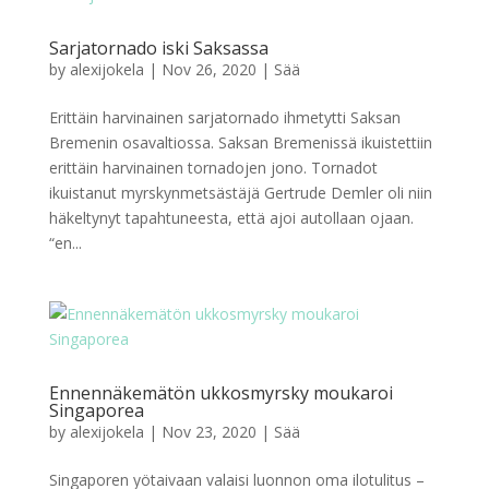
Sarjatornado iski Saksassa
by
alexijokela
|
Nov 26, 2020
|
Sää
Erittäin harvinainen sarjatornado ihmetytti Saksan
Bremenin osavaltiossa. Saksan Bremenissä ikuistettiin
erittäin harvinainen tornadojen jono. Tornadot
ikuistanut myrskynmetsästäjä Gertrude Demler oli niin
häkeltynyt tapahtuneesta, että ajoi autollaan ojaan.
“en...
Ennennäkemätön ukkosmyrsky moukaroi
Singaporea
by
alexijokela
|
Nov 23, 2020
|
Sää
Singaporen yötaivaan valaisi luonnon oma ilotulitus –