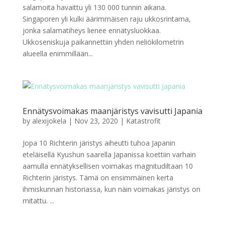
salamoita havaittu yli 130 000 tunnin aikana.
Singaporen yli kulki äärimmäisen raju ukkosrintama,
jonka salamatiheys lienee ennätysluokkaa.
Ukkoseniskuja paikannettiin yhden neliökilometrin
alueella enimmillään...
Ennätysvoimakas maanjäristys vavisutti Japania
by
alexijokela
|
Nov 23, 2020
|
Katastrofit
Jopa 10 Richterin järistys aiheutti tuhoa Japanin
eteläisellä Kyushun saarella Japanissa koettiin varhain
aamulla ennätyksellisen voimakas magnitudiltaan 10
Richterin järistys. Tämä on ensimmäinen kerta
ihmiskunnan historiassa, kun näin voimakas järistys on
mitattu. ...