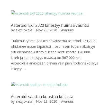
Asteroidi EXT2020 lähestyy huimaa vauhtia
by
alexijokela
|
Nov 23, 2020
|
Avaruus
Tutkimusryhmä ASTR:n havaitsema asteroidi EXT2020
ohittanee maan täpärästi – osumisen todennäköisyys
silti olemassa Asteroidi kiitää kohti maata 126 000
km/h ja sen etäisyys maasta on 567 000 km.
Asteroidilla arvioidaan olevan vain pieni todennäköisyys
iskeytyä...
Asteroidi saattaa koostua kullasta
by
alexijokela
|
Nov 23, 2020
|
Avaruus