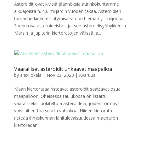
Asteroidit ovat kivisiä jäännöksiä aurinkokuntamme
alkuajoista n. 4,6 miljardin vuoden takaa. Asteroidien
tämänhetkinen esiintymisarvio on hieman yli miljoona.
Suurin osa asteroideista sijaitsee asteroidivyöhykkeellä
Marsin ja Jupiterin kiertoratojen välissä ja...
Vaaralliset asteroidit uhkaavat maapalloa
by
alexijokela
|
Nov 23, 2020
|
Avaruus
Maan kiertorataa risteävät asteroidit saattavat osua
maapalloon. Oheisessa taulukossa on listattu
vaaralliseksi luokiteltuja asteroideja, joiden törmäys
voisi aiheuttaa suurta vahinkoa. Niiden kierorata
risteää ihmiskunnan lähitulevaisuudessa maapallon
kiertoradan...