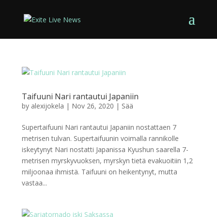
Taifuuni Nari rantautui Japaniin
by
alexijokela
|
Nov 26, 2020
|
Sää
Supertaifuuni Nari rantautui Japaniin nostattaen 7
metrisen tulvan. Supertaifuunin voimalla rannikolle
iskeytynyt Nari nostatti Japanissa Kyushun saarella 7-
metrisen myrskyvuoksen, myrskyn tietä evakuoitiin 1,2
miljoonaa ihmistä. Taifuuni on heikentynyt, mutta
vastaa...