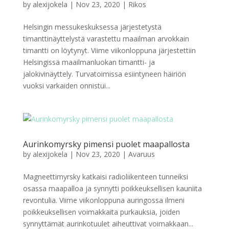
by
alexijokela
|
Nov 23, 2020
|
Rikos
Helsingin messukeskuksessa järjestetystä
timanttinäyttelystä varastettu maailman arvokkain
timantti on löytynyt. Viime viikonloppuna järjestettiin
Helsingissä maailmanluokan timantti- ja
jalokivinäyttely. Turvatoimissa esiintyneen häiriön
vuoksi varkaiden onnistui...
Aurinkomyrsky pimensi puolet maapallosta
by
alexijokela
|
Nov 23, 2020
|
Avaruus
Magneettimyrsky katkaisi radioliikenteen tunneiksi
osassa maapalloa ja synnytti poikkeuksellisen kauniita
revontulia. Viime viikonloppuna auringossa ilmeni
poikkeuksellisen voimakkaita purkauksia, joiden
synnyttämät aurinkotuulet aiheuttivat voimakkaan...